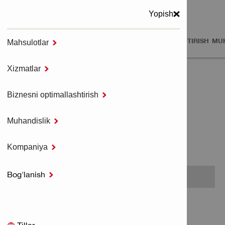
Yopish
MAHSULOTLAR
XIZMATLAR
BIZNESNI OPTIMALLASHTIRISH
MUH
Mahsulotlar

MENYU
Xizmatlar

Bosh sahifa
DIZAYN XIZMATLARI
Biznesni optimallashtirish

Muhandislik

DIZAYN XIZMATLARI
Kompaniya

Bog'lanish

Hech qanday buyum topilmadi.