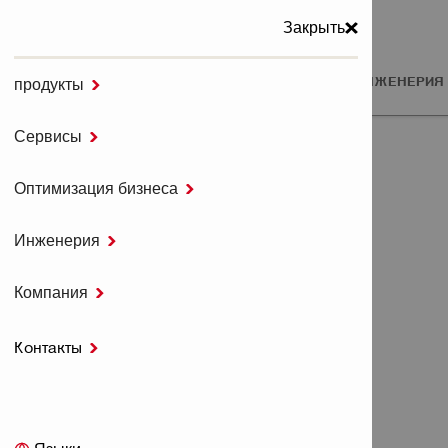
Закрыть
ПРОДУКТЫ
СЕРВИСЫ
ОПТИМИЗАЦИЯ БИЗНЕСА
ИНЖЕНЕРИЯ
продукты

МЕНЮ
Сервисы

Главная
ЮРИДИЧЕСКИЕ СОГЛАШЕНИЯ
Оптимизация бизнеса

Инженерия

ЮРИДИЧЕСКИЕ
Компания

СОГЛАШЕНИЯ
Контакты

Настройки отказа от подписки