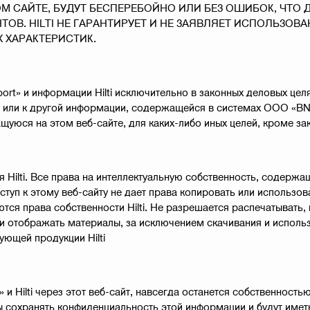
 САЙТЕ, БУДУТ БЕСПЕРЕБОЙНО ИЛИ БЕЗ ОШИБОК, ЧТО Д
ТОВ. HILTI НЕ ГАРАНТИРУЕТ И НЕ ЗАЯВЛЯЕТ ИСПОЛЬЗО
 ХАРАКТЕРИСТИК.
rt» и информации Hilti исключительно в законных деловых целя
 или к другой информации, содержащейся в системах ООО «BNZ I
юся на этом веб-сайте, для каких-либо иных целей, кроме за
я Hilti. Все права на интеллектуальную собственность, содержа
туп к этому веб-сайту не дает права копировать или использова
ся права собственности Hilti. Не разрешается распечатывать, 
ли отображать материалы, за исключением скачивания и исполь
ующей продукции Hilti
 Hilti через этот веб-сайт, навсегда останется собственностью 
заны сохранять конфиденциальность этой информации и будут им