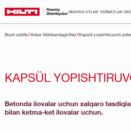
MAHSULOTLAR
XIZMATLAR
BI
Bosh sahifa
Anker Mahkamlagichlar
Kapsül yopishtiruvchi anler
KAPSÜL YOPISHTIRUV
Betonda ilovalar uchun xalqaro tasdiql
bilan ketma-ket ilovalar uchun.