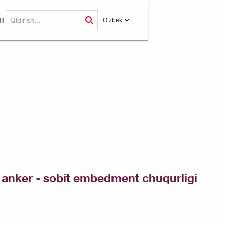
H
O‘zbek
 anker - sobit embedment chuqurligi