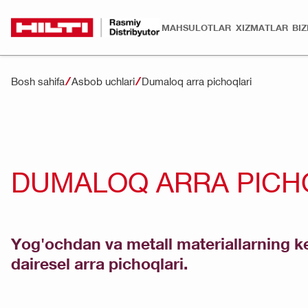
MAHSULOTLAR
XIZMATLAR
BI
Bosh sahifa
Asbob uchlari
Dumaloq arra pichoqlari
DUMALOQ ARRA PICH
Yog'ochdan va metall materiallarning ke
dairesel arra pichoqlari.