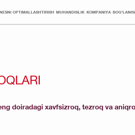
ZNESNI OPTIMALLASHTIRISH
MUHANDISLIK
KOMPANIYA
BOG‘LANIS
OQLARI
ng doiradagi xavfsizroq, tezroq va aniqro