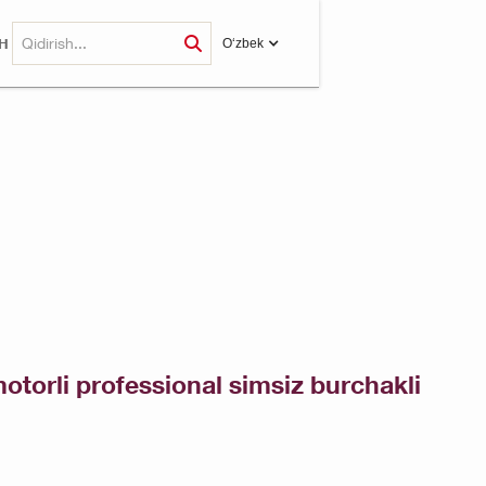
H
O‘zbek
motorli professional simsiz burchakli