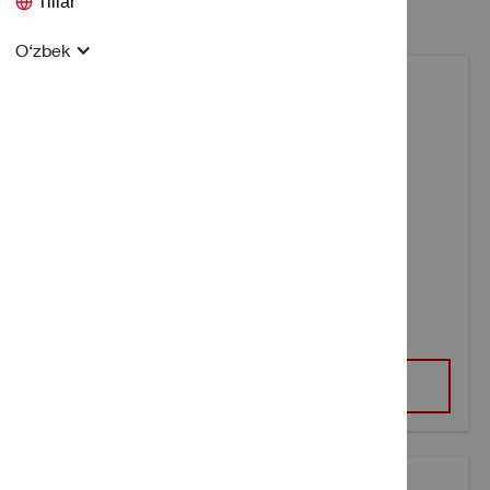
Tillar
O‘zbek
PD-E LAZERLI MASOFA O‘LCHAGICH
KO‘RISH