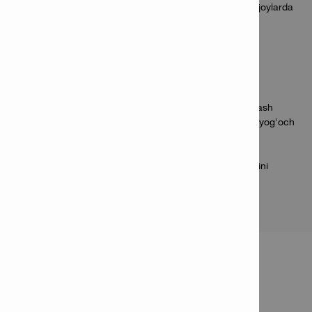
360° aylanuvchi yon tutqich ishlash uslubiga yoki tor joylarda
ishlashga moslashadi.
Ilovalar
Beton, g‘isht va tabiiy toshda kundalik zarbali burg‘ulash
2 tezlik – ixtiyoriy tez ajratiladigan patron bilan po‘lat, yog‘och
va plastmassada optimal burg‘ulash
Ixtiyoriy bit ushlagich yordamida vint burash
Teskari aylanish funksiyasi – tiqilib qolgan burg‘u uchini
chiqarishda yordam beradi
MAHSULOT HAQIDA
MA'LUMOT