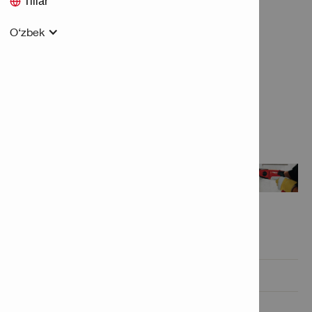
Tillar
O‘zbek
Xususiyatlar va ilovalar

Mahsulot haqida ma'lumot

Texnik ma'lumotlar
