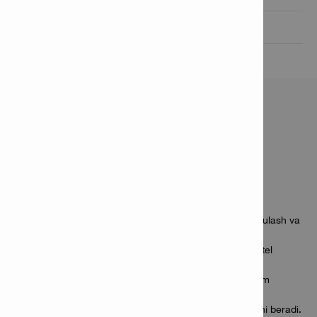
Hujjatlar

XUSUSIYATLARI VA
ILOVALARI
Xususiyatlari
Uch rejimli SDS Plus (TE-C) perforator – zarbali burg‘ulash va
ikkita tezlik rejimida faqat aylanish.
Yuqori yuklama ko‘rsatkichiga ega mustahkam dvigatel
maksimal ishonchlilikni ta’minlaydi.
Tez almashtiriladigan TE-C Click patroni va qulay rejim
tanlash tugmasi ishlash qulayligini oshiradi.
Elektron tugma teshik ochishni aniq boshlash imkonini beradi.