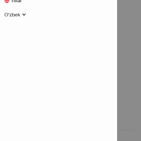
Tillar
O‘zbek
Xususiyatlar va ilovalar

Mahsulot haqida ma'lumot
