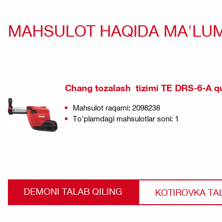
MAHSULOT HAQIDA MA'LU
Chang tozalash tizimi TE DRS-6-A qu
Mahsulot raqami: 2098238
To'plamdagi mahsulotlar soni: 1
DEMONI TALAB QILING
KOTIROVKA TA