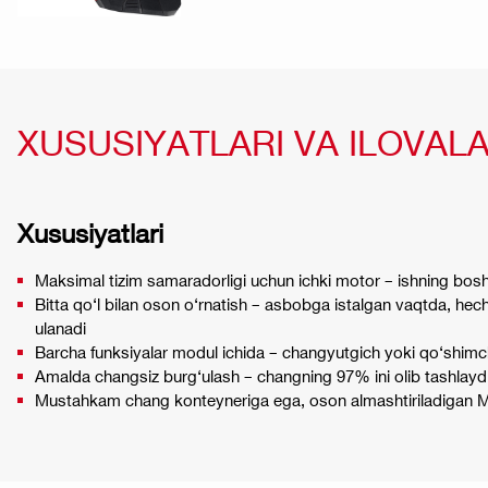
XUSUSIYATLARI VA ILOVALA
Xususiyatlari
Maksimal tizim samaradorligi uchun ichki motor – ishning bos
Bitta qo‘l bilan oson o‘rnatish – asbobga istalgan vaqtda, he
ulanadi
Barcha funksiyalar modul ichida – changyutgich yoki qo‘shimc
Amalda changsiz burg‘ulash – changning 97% ini olib tashlayd
Mustahkam chang konteyneriga ega, oson almashtiriladigan M-si