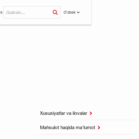
H
O‘zbek
Xususiyatlar va ilovalar

Mahsulot haqida ma'lumot
