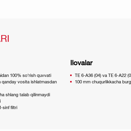
RI
Ilovalar
hidan 100% so‘rish quvvati
TE 6-A36 (04) va TE 6-A22 (04
ch qanday vosita ishlatmasdan
100 mm chuqurlikkacha burg
ha shlang talab qilinmaydi
i
nf filtri