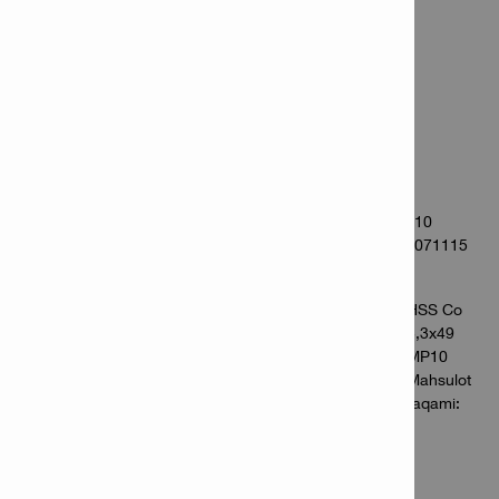
MA'LUMOT
HSS Co 2,1x49 MP10
Mahsulot raqami: 2071114
Qadoqda: 10
HSS Co 2,5x43 MP10
Mahsulot raqami: 2071115
Qadoqda: 10
HSS Co
3,3x49
MP10
Mahsulot
raqami:
2071130
Qadoqda: 10
HSS Co 3,5x70 MP10