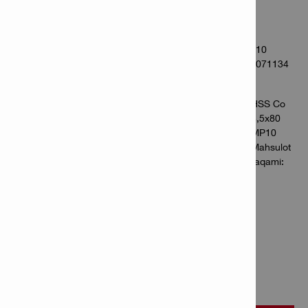
Mahsulot raqami: 2071132
Qadoqda: 10
HSS Co 4,0x75 MP10
Mahsulot raqami: 2071134
Qadoqda: 10
HSS Co
4,5x80
MP10
Mahsulot
raqami:
2071138
Qadoqda: 10
HSS Co 5,0x86 MP10
Mahsulot raqami: 2071142
Qadoqda: 10