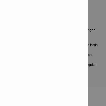
qilmaydigan spiralli yivlar
Ilovalar
Yuqori va past karbonli po‘latda, shuningdek, qattiqlangan
po‘latda teshik burg‘ulash — 1100 N/mm² gacha
mustahkamlikda
Zanglamaydigan po‘lat, bronza, mis va plastik materiallarda
burg‘ulash
Qattiq metallarni burg‘ulash (masalan, quyma temir yoki
titanium)
Optimal natijalar uchun mos tezlik va sovutish suyuqligidan
foydalanish tavsiya etiladi
MAHSULOT HAQIDA