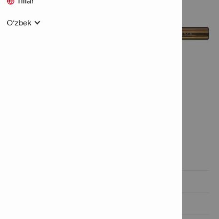
Tillar
O‘zbek
Xususiyatlar va ilovalar

Mahsulot haqida ma'lumot

Texnik ma'lumotlar
