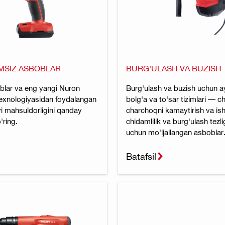
MSIZ ASBOBLAR
BURG'ULASH VA BUZISH
blar va eng yangi Nuron
Burg'ulash va buzish uchun 
texnologiyasidan foydalangan
bolg'a va to'sar tizimlari — 
yi mahsuldorligini qanday
charchoqni kamaytirish va ish
'ring.
chidamlilik va burg'ulash tezli
uchun mo'ljallangan asboblar
Batafsil