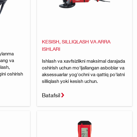
KESISH, SILLIQLASH VA ARRA
ISHLARI
aylanma
chang va
Ishlash va xavfsizlikni maksimal darajada
lash,
oshirish uchun mo'ljallangan asboblar va
gini oshirish
aksessuarlar yog'ochni va qattiq po'latni
.
silliqlash yoki kesish uchun.
Batafsil