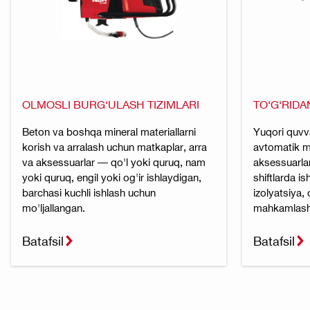
OLMOSLI BURG‘ULASH TIZIMLARI
TO‘G‘RID
Beton va boshqa mineral materiallarni
Yuqori quvva
korish va arralash uchun matkaplar, arra
avtomatik m
va aksessuarlar — qo'l yoki quruq, nam
aksessuarlar
yoki quruq, engil yoki og'ir ishlaydigan,
shiftlarda i
barchasi kuchli ishlash uchun
izolyatsiya,
mo'ljallangan.
mahkamlash 
Batafsil
Batafsil