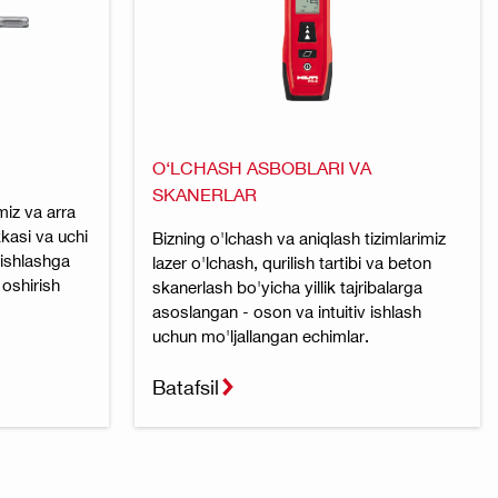
O‘LCHASH ASBOBLARI VA
SKANERLAR
miz va arra
kkasi va uchi
Bizning o'lchash va aniqlash tizimlarimiz
 ishlashga
lazer o'lchash, qurilish tartibi va beton
oshirish
skanerlash bo'yicha yillik tajribalarga
asoslangan - oson va intuitiv ishlash
uchun mo'ljallangan echimlar.
Batafsil