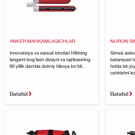
ANKER MAHKAMLAGICHLAR
NURON SI
Innovatsiya va sanoat birstlari Hiltining
Simsiz asbo
langarni bog'lash dizayni va tajribasining
batareyasi 
60 yillik davrida doimiy hikoya bo'ldi.
holda ish jo
oshirishni ko
Batafsil
Batafsil