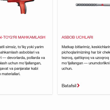
AN-TO‘G‘RI MAHKAMLASH
ASBOB UCHLARI
tli simsiz, to'liq yoki yarim
Matkap bitlarimiz, keskichlari
ahkamlash asboblari va
pichoqlarimizning har bir che
i — devorlarda, pollarda va
tezroq, qattiqroq va uzoqroq
shlash uchun mo'ljallangan,
mo'ljallangan — unumdorlikni 
 qavat va panjaralar kabi
uchun.
materiallari.
Batafsil