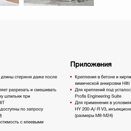
Приложения
и длины стержня даже после
Крепления в бетоне и кирп
химической анкеровки Hilti
ляет разрезать и смешивать
Для креплений под устало
ку шпильки при
Profis Engineering Suite
HIT
Для применения в условиях
доступны по запросу
HY 200-A/-R V3, инъекцио
)
(размеры M8-M24)
естимость с клеевыми