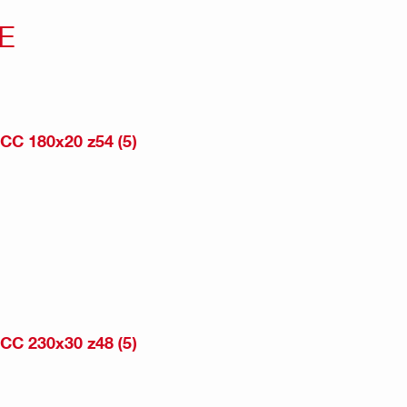
Е
C 180x20 z54 (5)
C 230x30 z48 (5)