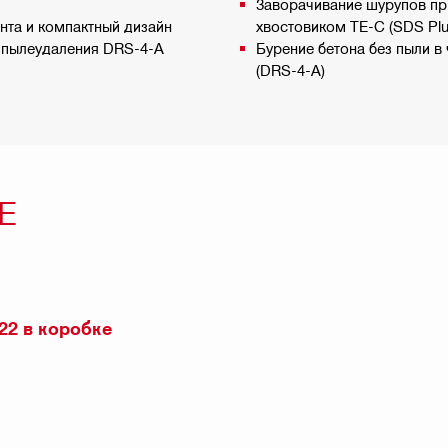
Заворачивание шурупов пр
нта и компактный дизайн
хвостовиком TE-C (SDS Plu
ы пылеудаления DRS-4-A
Бурение бетона без пыли 
(DRS-4-A)
Е
22 в коробке